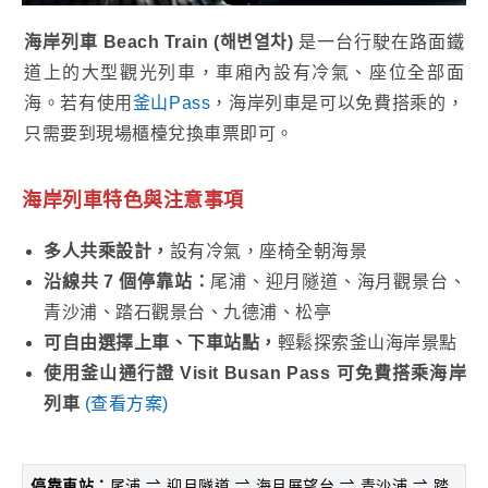
海岸列車 Beach Train (해변열차)
是一台行駛在路面鐵
道上的大型觀光列車，車廂內設有冷氣、座位全部面
海。若有使用
釜山Pass
，海岸列車是可以免費搭乘的，
只需要到現場櫃檯兌換車票即可。
海岸列車特色與注意事項
多人共乘設計，
設有冷氣，座椅全朝海景
沿線共 7 個停靠站：
尾浦、迎月隧道、海月觀景台、
青沙浦、踏石觀景台、九德浦、松亭
可自由選擇上車、下車站點，
輕鬆探索釜山海岸景點
使用釜山通行證 Visit Busan Pass 可免費搭乘海岸
列車
(查看方案)
停靠車站：
尾浦 ⇌ 迎月隧道 ⇌ 海月展望台 ⇌ 青沙浦 ⇌ 踏