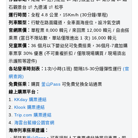
石觀景台 ⇌ 九德浦 ⇌ 松亭
運行時間：
全程 4.8 公里，15Km/h (30分鐘/單程)
列車類型：
行駛在路面鐵道，全車面海座位，設冷氣空調
官網票價：
單程票 8,000 韓元 / 來回票 12,000 韓元 / 自由搭
乘票 (當日不限站數，單站僅限進出 1 次) 16,000 韓元
兒童票價：
36 個月以下嬰幼兒可免費搭乘，36個月-7歲加購
車票享 30% 優惠 (不可重複折扣 / 僅限現場購買 / 現場須出
示護照等證件)
各站發車時刻表：
1次/小時(1班) 間隔15-30分鐘彈性運行
(官
網查詢)
免費搭乘：
購買
釜山Pass
可免費兌換全站通票
線上購票平台：
1.
KKday 購票連結
2.
Klook 購票連結
3.
Trip.com 購票連結
4.
海雲台藍線公園官網
海岸列車搭乘建議：
．若持有
釜山Pass
，可直接到人工售票處兌換當日車票，即