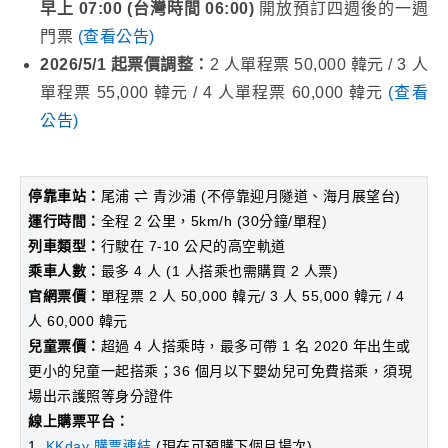
早上 07:00 (台灣時間 06:00)
開放預訂四週後的一週
門票
(查看公告)
2026/5/1 起票價調整：
2 人單程票 50,000 韓元 / 3 人
單程票 55,000 韓元 / 4 人單程票 60,000 韓元
(查看
公告)
停靠車站：
尾浦 ⇌ 青沙浦 (不停靠迎月隧道、海月展望台)
運行時間：
全程 2 公里，5km/h (30分鐘/單程)
列車類型：
行駛在 7-10 公尺的高空軌道
乘車人數：
最多 4 人 (1 人搭乘也需購買 2 人票)
官網票價：
單程票 2 人 50,000 韓元
/
3 人 55,000 韓元 / 4
人 60,000 韓元
兒童票價：
超過 4 人搭乘時，最多可帶 1 名 2020 年出生或
更小的兒童一起搭乘；36 個月以下嬰幼兒可免費搭乘，須現
場出示護照等身分證件
線上購票平台：
1.
KKday 購票連結
(現在可預購下個月場次)