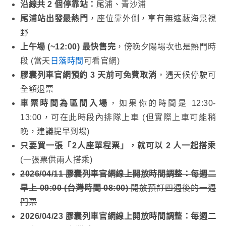
沿線共 2 個停靠站：
尾浦、青沙浦
尾浦站出發最熱門
，座位靠外側，享有無遮蔽海景視
野
上午場 (~12:00) 最快售完
，傍晚夕陽場次也是熱門時
段 (當天
日落時間
可看官網)
膠囊列車官網預約 3 天前可免費取消
，遇天候停駛可
全額退票
車票時間為區間入場
，如果你的時間是 12:30-
13:00，可在此時段內排隊上車 (但實際上車可能稍
晚，建議提早到場)
只要買一張「2人座單程票」，就可以 2 人一起搭乘
(一張票供兩人搭乘)
2026/04/11 膠囊列車官網線上開放時間調整：每週二
早上 09:00 (台灣時間 08:00)
開放預訂四週後的一週
門票
2026/04/23 膠囊列車官網線上開放時間調整：每週二