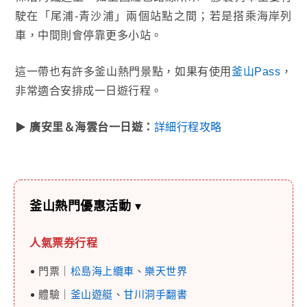
駛在「尾浦-青沙浦」兩個站點之間；若是搭乘海岸列
車，中間則會停靠更多小站。
這一帶也有許多釜山熱門景點，如果有使用
釜山Pass
，
非常適合安排成一日遊行程。
▶
廣安里＆海雲台一日遊：
詳細行程攻略
釜山熱門優惠活動
▾
人氣票券行程
門票｜
松島海上纜車
、
樂天世界
體驗｜
釜山遊艇
、
甘川洞手翻書