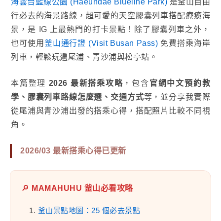
海雲台藍線公園 (Haeundae Blueline Park)
是釜山自由
行必去的海景路線，超可愛的天空膠囊列車搭配療癒海
景，是 IG 上最熱門的打卡景點！除了膠囊列車之外，
也可使用
釜山通行證 (Visit Busan Pass)
免費搭乘海岸
列車，輕鬆玩遍尾浦、青沙浦與松亭站。
本篇整理
2026 最新搭乘攻略
，包含
官網中文預約教
學、膠囊列車路線怎麼選、交通方式
等，並分享我實際
從尾浦與青沙浦出發的搭乘心得，搭配照片比較不同視
角。
2026/03 最新搭乘心得已更新
🔎
MAMAHUHU 釜山必看攻略
1.
釜山景點地圖：25 個必去景點