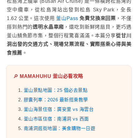
松島海上纜車 (Busan Air Cruise) 是一條橫跨松島灣的
空中纜車，從松島灣站出發到松島 Sky Park，全長
1.62 公里。這次使用
釜山Pass
免費兌換來回票
，不僅
搭到熱門的
透明水晶車廂
，還吃到新鮮烤扇貝，更巧遇
釜山鯖魚節市集，整個行程驚喜滿滿。本篇分享
從甘川
洞出發的交通方式、現場兌票流程、實際搭乘心得與美
食推薦
。
🔎
MAMAHUHU 釜山必看攻略
1.
釜山景點地圖：25 個必去景點
2.
膠囊列車：2026 最新搭乘教學
3.
釜山海景住宿：廣安里 vs 海雲台
4.
釜山市區住宿：南浦洞 vs 西面
5.
南浦洞逛街地圖：美食購物一日遊