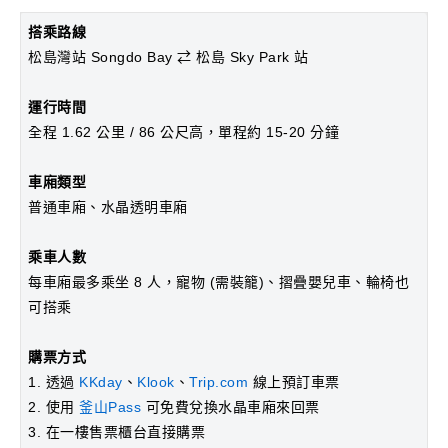
搭乘路線
松島灣站 Songdo Bay ⇄ 松島 Sky Park 站
運行時間
全程 1.62 公里 / 86 公尺高，單程約 15-20 分鐘
車廂類型
普通車廂、水晶透明車廂
乘車人數
每車廂最多乘坐 8 人，寵物 (需裝籠)、摺疊嬰兒車、輪椅也
可搭乘
購票方式
1. 透過
KKday
、
Klook
、
Trip.com
線上預訂車票
2. 使用
釜山Pass
可免費兌換水晶車廂來回票
3. 在一樓售票櫃台直接購票