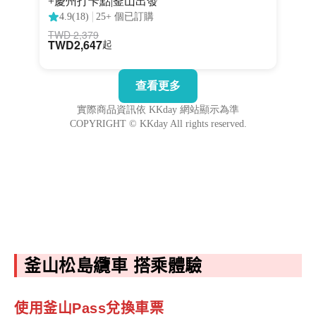
釜山松島纜車 搭乘體驗
使用釜山Pass兌換車票