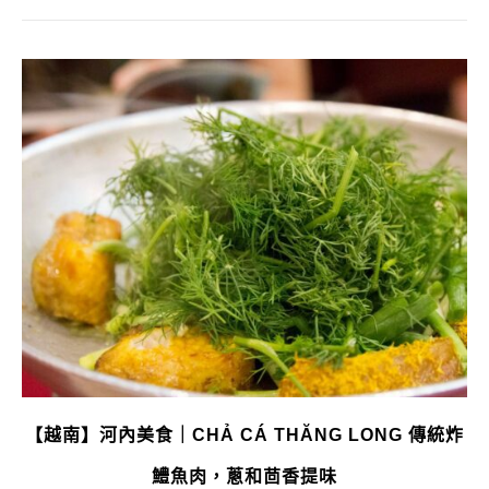
【越南】河內美食｜CHẢ CÁ THĂNG LONG 傳統炸
鱧魚肉，蔥和茴香提味