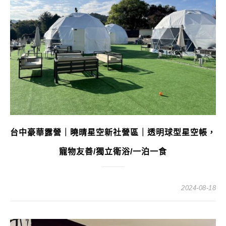
台中豪華露營｜曉晴星空新社營區｜透明球型星空帳，
寵物友善/獨立衛浴/一泊一食
2024-08-18