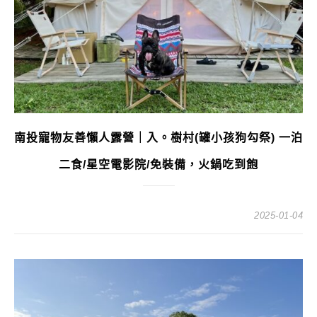
南投寵物友善懶人露營｜入。樹村(罐小孩狗勾祭) 一泊
二食/星空電影院/免裝備，火鍋吃到飽
2025-01-04