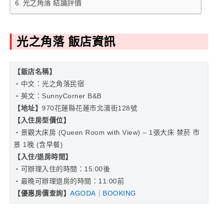
光之角落 結論評價
光之角落 飯店資訊
【
飯店名稱】
・中文：光之角落民宿
・英文：SunnyCorner B&B
【地址
】
970花蓮縣花蓮市北濱街128號
【入住房型價位】
・景觀大床房 (Queen Room with View) – 1張大床 禁菸 市
景 1晚 (含早餐)
【入住/退房時間】
・可辦理入住的時間：15:00後
・最晚可辦理退房的時間：11:00前
【
優惠房價查詢
】
AGODA
｜
BOOKING