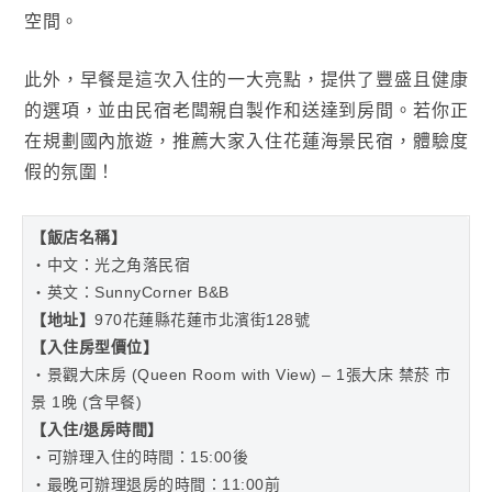
空間。
此外，早餐是這次入住的一大亮點，提供了豐盛且健康
的選項，並由民宿老闆親自製作和送達到房間。若你正
在規劃國內旅遊，推薦大家入住花蓮海景民宿，體驗度
假的氛圍！
【
飯店名稱】
・中文：光之角落民宿
・英文：SunnyCorner B&B
【地址
】
970花蓮縣花蓮市北濱街128號
【入住房型價位】
・景觀大床房 (Queen Room with View) – 1張大床 禁菸 市
景 1晚 (含早餐)
【入住/退房時間】
・可辦理入住的時間：15:00後
・最晚可辦理退房的時間：11:00前