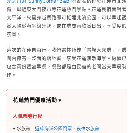
光之角落 SunnyCorner B&B
海景民宿位於花蓮市北濱
街，鄰近東大門夜市等花蓮熱門景點。花蓮民宿面對著
太平洋，只需穿越馬路即可抵達北濱公園，可以早起觀
賞太陽從海平線升起，或在房間內欣賞日出，享受度假
氛圍。
這次的花蓮自由行，我們選擇頂樓「景觀大床房」，房
間內擁有一整面的落地窗，享受花蓮無敵海景。房價已
包含兩份豐盛早餐，餐點都是由民宿的老闆當天早晨製
作。
花蓮熱門優惠活動
▾
人氣票券行程
水族館｜
遠雄海洋公園門票
、
夜宿水族館