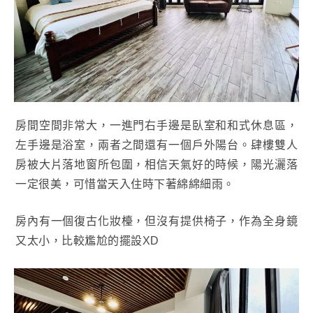
房間空間非常大，一進門右手邊是臥室和和式休息區，
左手邊是浴室，兩者之間還有一個戶外陽台。肆樓雙人
房被大片落地窗所包圍，相信天氣好的時候，陽光灑落
一定很美，可惜當天入住時下著綿綿細雨。
房內有一個復古化妝檯，但沒有提供椅子，作為全身鏡
又太小，比較尷尬的擺設XD