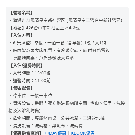
【
營地名稱】
・海邊舟舟曉晴星空新社營區 (曉晴星空三營台中新社營區)
【地址
】
426台中市新社區上坪4-3號
【入住方案】
・6 米球型星空帳，一泊一食 (含早餐) 1晚 2大1狗
・帳內皆為兩大床配置，有冷暖空調、65吋網路電視
・專屬烤肉桌、戶外沙發及大陽傘
【入住/退房時間】
・入營時間：15:00後
・退營時間：11:00前
【營區配備】
・停車位：一帳一車位
・衛浴設備：房間內獨立淋浴跟廁所空間 (毛巾、備品、洗髮
精及沐浴乳均備)
・飲食相關：專屬烤肉桌、公共冰箱、三溫飲水機
・清洗設備：洗碗槽、菜瓜布、洗碗精
【
優惠房價查詢
】
KKDAY優惠
｜
KLOOK優惠