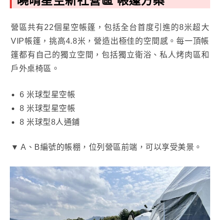
曉晴星空新社營區 帳篷方案
營區共有22個星空帳篷，包括全台首度引進的8米超大
VIP帳篷，挑高4.8米，營造出極佳的空間感。每一頂帳
篷都有自己的獨立空間，包括獨立衛浴、私人烤肉區和
戶外桌椅區。
6 米球型星空帳
8 米球型星空帳
8 米球型8人通鋪
▼ A、B編號的帳棚，位列營區前端，可以享受美景。