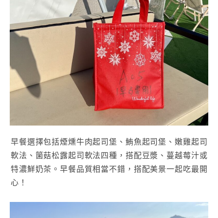
早餐選擇包括煙燻牛肉起司堡、鮪魚起司堡、嫩雞起司
軟法、箘菇松露起司軟法四種，搭配豆漿、蔓越莓汁或
特濃鮮奶茶。早餐品質相當不錯，搭配美景一起吃最開
心！