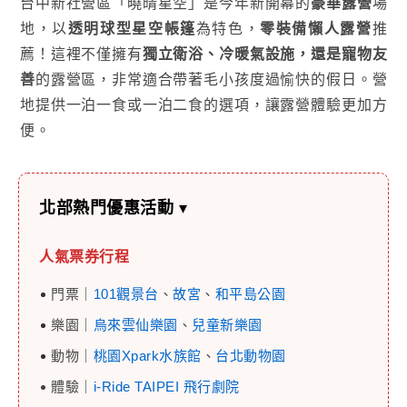
台中新社營區「曉晴星空」是今年新開幕的
豪華露營
場
地，以
透明球型星空帳篷
為特色，
零裝備懶人露營
推
薦！這裡不僅擁有
獨立衛浴、冷暖氣設施，還是寵物友
善
的露營區，非常適合帶著毛小孩度過愉快的假日。營
地提供一泊一食或一泊二食的選項，讓露營體驗更加方
便。
北部熱門優惠活動
▾
人氣票券行程
門票｜
101觀景台
、
故宮
、
和平島公園
樂園｜
烏來雲仙樂園
、
兒童新樂園
動物｜
桃園Xpark水族館
、
台北動物園
體驗｜
i-Ride TAIPEI 飛行劇院