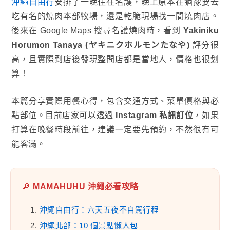
沖繩自由行
安排了一晚住在名護，晚上原本在猶豫要去
吃有名的燒肉本部牧場，還是乾脆現場找一間燒肉店。
後來在 Google Maps 搜尋名護燒肉時，看到
Yakiniku
Horumon Tanaya (ヤキニクホルモンたなや)
評分很
高，且實際到店後發現整間店都是當地人，價格也很划
算！
本篇分享實際用餐心得，包含交通方式、菜單價格與必
點部位。目前店家可以透過
Instagram 私訊訂位
，如果
打算在晚餐時段前往，建議一定要先預約，不然很有可
能客滿。
🔎
MAMAHUHU 沖繩必看攻略
1.
沖繩自由行：六天五夜不自駕行程
2.
沖繩北部：10 個景點懶人包