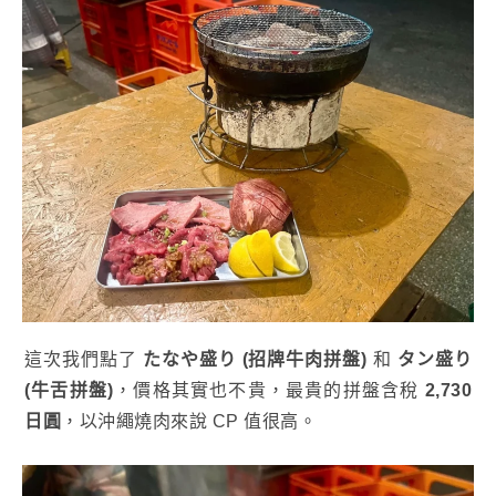
這次我們點了
たなや盛り (招牌牛肉拼盤)
和
タン盛り
(牛舌拼盤)
，價格其實也不貴，最貴的拼盤含稅
2,730
日圓
，以沖繩燒肉來說 CP 值很高。