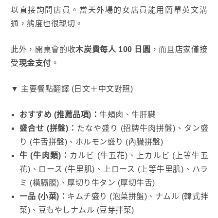
以直接詢問店員。當天外場的女店員能用簡單英文溝
通，態度也很親切。
此外，開桌會酌收
木炭費每人 100 日圓
，而且店家僅接
受
現金支付
。
▼ 主要餐點翻譯 (日文＋中文對照)
おすすめ (推薦品項)：
牛頰肉、牛肝臟
盛合せ (拼盤)：
たなや盛り (招牌牛肉拼盤)、タン盛
り (牛舌拼盤)、ホルモン盛り (內臟拼盤)
牛 (牛肉類)：
カルビ (牛五花)、上カルビ (上等牛五
花)、ロース (牛里肌)、上ロース (上等牛里肌)、ハラ
ミ (橫膈膜)、厚切り牛タン (厚切牛舌)
一品 (小菜)：
キムチ盛り (泡菜拼盤)、ナムル (韓式拌
菜)、豆もやしナムル (豆芽拌菜)