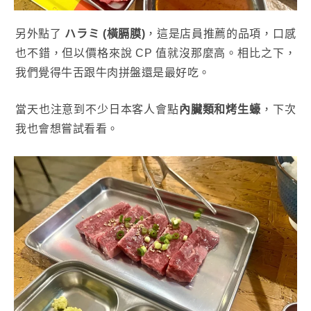
另外點了
ハラミ (橫膈膜)
，這是店員推薦的品項，口感
也不錯，但以價格來說 CP 值就沒那麼高。相比之下，
我們覺得牛舌跟牛肉拼盤還是最好吃。
當天也注意到不少日本客人會點
內臟類和烤生蠔
，下次
我也會想嘗試看看。