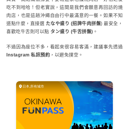
吃不到哈哈！但老實說，這間是我們會願意再回訪的燒
肉店，也是這趟沖繩自由行中最滿意的一餐。如果不知
道點什麼，直接選
たなや盛り (招牌牛肉拼盤
) 最安全，
喜歡吃牛舌則可以點
タン盛り (牛舌拼盤)
。
不過因為座位不多，看起來很容易客滿，建議事先透過
Instagram 私訊預約
，以避免撲空。