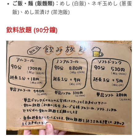
ご飯・麺 (飯麵類)：
めし (白飯)、ネギ玉めし (蔥蛋
飯)、めし茶漬け (茶泡飯)
飲料放題 (90分鐘)