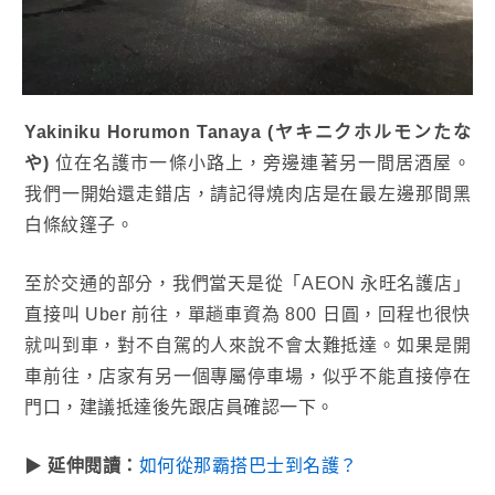
Yakiniku Horumon Tanaya (ヤキニクホルモンたな
や)
位在名護市一條小路上，旁邊連著另一間居酒屋。
我們一開始還走錯店，請記得燒肉店是在最左邊那間黑
白條紋篷子。
至於交通的部分，我們當天是從「AEON 永旺名護店」
直接叫 Uber 前往，單趟車資為 800 日圓，回程也很快
就叫到車，對不自駕的人來說不會太難抵達。如果是開
車前往，店家有另一個專屬停車場，似乎不能直接停在
門口，建議抵達後先跟店員確認一下。
▶
延伸閱讀：
如何從那霸搭巴士到名護？