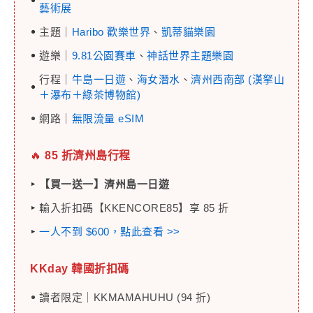
藝術展
主題｜
Haribo 歡樂世界
、
凱蒂貓樂園
遊樂｜
9.81公園賽車
、
神話世界主題樂園
行程｜
牛島一日遊
、
海女潛水
、
濟州西南部 (漢拏山
＋瀑布＋綠茶博物館)
網路｜
無限流量 eSIM
🔥
85 折濟州島行程
【買一送一】濟州島一日遊
輸入折扣碼【KKENCORE85】享 85 折
一人不到 $600，點此查看 >>
KKday 韓國
折扣碼
讀者限定｜KKMAMAHUHU (94 折)