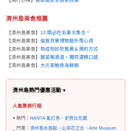
【飛行心得】
易斯達航空搭乘評價
濟州島美食推薦
【濟州島美食】
13 間必吃名單大集合！
【濟州島美食】
倫敦貝果博物館外帶心得
【濟州島美食】
熟成到好吃推薦＆預約方式
【濟州島美食】
蕨菜解酒湯，獨特濃稠口感
【濟州島美食】
大元家鮑魚海鮮鍋
濟州島熱門優惠活動
▾
人氣票券行程
熱門｜
NANTA 亂打秀
、
史努比花園
門票｜
濟州島水族館
、
山茶花之丘
、
Arte Museum