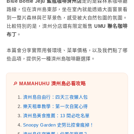
Blue Bottle Jeju
藍瓶咖啡濟州店
走的是森林系咖啡廳
路線，位在濟州島東部，坐在室內就能透過大面窗景看
到一整片森林與芒草景色，感受被大自然包圍的氛圍。
比較特別的是，濟州分店還有限定販售
UMU 聯名咖啡
布丁
。
本篇會分享實際用餐環境、菜單價格，以及我們點了哪
些品項，提供另一種濟州島咖啡廳選擇。
🔎
MAMAHUHU 濟州島必看攻略
1.
濟州島自由行：四天三夜懶人包
2.
樂天租車教學：第一次自駕心得
3.
濟州島美食推薦：13 間必吃名單
4.
Snoopy Garden 史努比控會瘋掉！