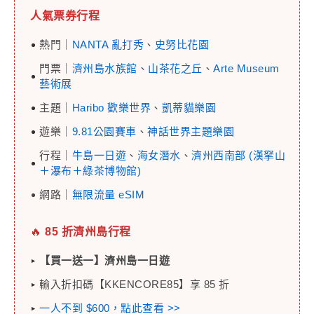
人氣票券行程
熱門｜
NANTA 亂打秀
、
史努比花園
門票｜
濟州島水族館
、
山茶花之丘
、
Arte Museum
藝術展
主題｜
Haribo 歡樂世界
、
凱蒂貓樂園
遊樂｜
9.81公園賽車
、
神話世界主題樂園
行程｜
牛島一日遊
、
海女潛水
、
濟州西南部 (漢拏山
＋瀑布＋綠茶博物館)
網路｜
無限流量 eSIM
🔥
85 折濟州島行程
【買一送一】濟州島一日遊
輸入折扣碼【KKENCORE85】享 85 折
一人不到 $600，點此查看 >>