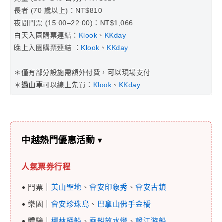
長者 (70 歲以上)：NT$810
夜間門票 (15:00–22:00)：NT$1,066
白天入園購票連結：
Klook
、
KKday
晚上入園購票連結 ：
Klook
、
KKday
＊僅有部分設施需額外付費，可以現場支付
＊
過山車
可以線上先買：
Klook
、
KKday
中越熱門優惠活動
▾
人氣票券行程
門票｜
美山聖地
、
會安印象秀
、
會安古鎮
樂園｜
會安珍珠島
、
巴拿山佛手金橋
體驗｜
椰林桶船
、
乘船放水燈
、
韓江游船