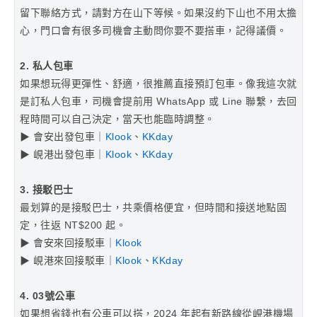
留下聯絡方式，請對方在山下等候。如果沒約下山也不用太擔
心，門口會有很多司機會主動問你要不要搭車，記得議價。
2. 私人包車
如果想玩得更彈性、舒適，很推薦直接預訂包車。像我這次就
是訂私人包車，司機會提前用 WhatsApp 或 Line 聯繫，去回
程時間可以自己決定，當天也能臨時調整。
▶ 會安出發包車｜
Klook
、
KKday
▶ 峴港出發包車｜
Klook
、
KKday
3. 接駁巴士
最划算的是接駁巴士，共乘價格便宜，但時間和接送地點固
定，往返 NT$200 起。
▶ 會安來回接駁車｜
Klook
▶ 峴港來回接駁車｜
Klook
、
KKday
4. 03號公車
如果想省錢也有公車可以搭，2024 年起有新路線從峴港機場