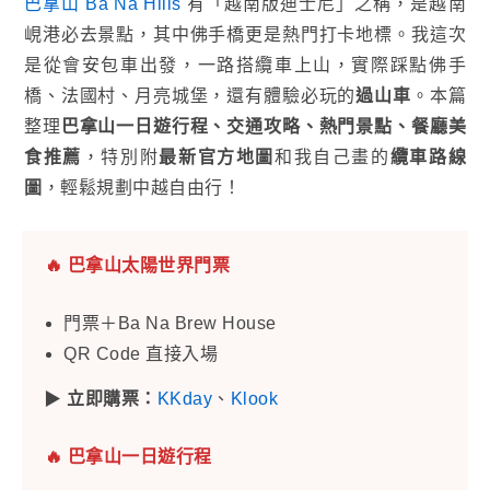
巴拿山 Ba Na Hills
有「越南版迪士尼」之稱，是越南
峴港必去景點，其中佛手橋更是熱門打卡地標。我這次
是從會安包車出發，一路搭纜車上山，實際踩點佛手
橋、法國村、月亮城堡，還有體驗必玩的
過山車
。本篇
整理
巴拿山一日遊行程、交通攻略、熱門景點、餐廳美
食推薦
，特別附
最新官方地圖
和我自己畫的
纜車路線
圖
，輕鬆規劃中越自由行！
️‍🔥
巴拿山太陽世界門票
門票＋Ba Na Brew House
QR Code 直接入場
▶
立即購票：
KKday
、
Klook
️‍🔥
巴拿山一日遊行程