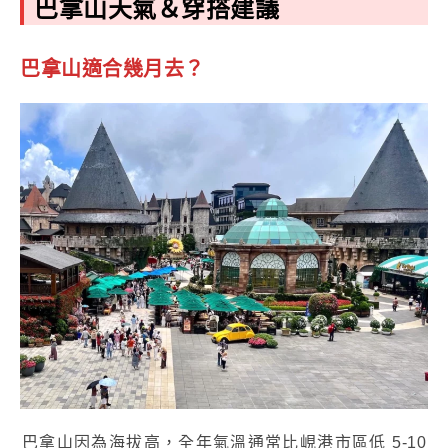
巴拿山天氣＆穿搭建議
巴拿山適合幾月去
？
巴拿山因為海拔高，全年氣溫通常比峴港市區低 5-10