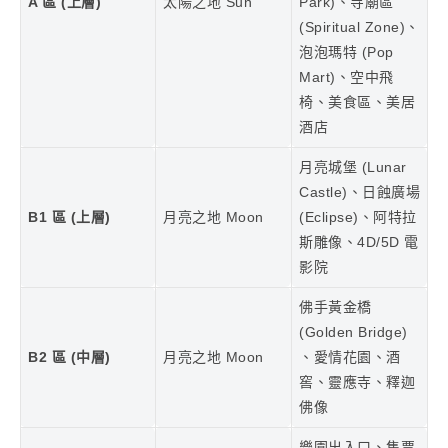
A 區 (上層)
太陽之地 Sun
Park)、寺廟區
(Spiritual Zone)、
泡泡瑪特 (Pop
Mart)、空中飛
椅、美食區、美居
酒店
月亮城堡 (Lunar
Castle)、日蝕廣場
B1 區
(上層)
月亮之地 Moon
(Eclipse)、阿特拉
斯雕像、4D/5D 電
影院
佛手黃金橋
(Golden Bridge)
B2 區
(中層)
月亮之地 Moon
、愛情花園、酒
窖、靈應寺、釋迦
佛像
樂園出入口、售票