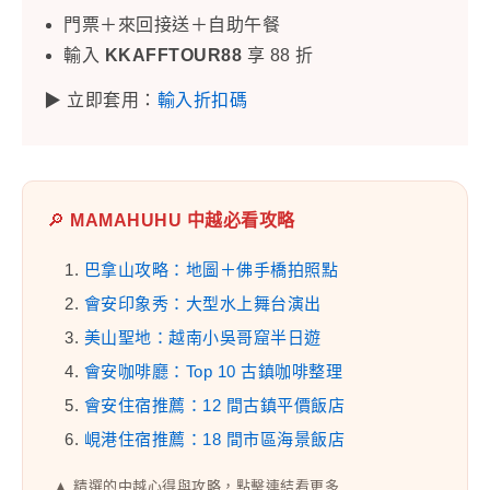
門票＋來回接送＋自助午餐
輸入
KKAFFTOUR88
享 88 折
▶ 立即套用：
輸入折扣碼
🔎
MAMAHUHU 中越必看攻略
1.
巴拿山攻略：地圖＋佛手橋拍照點
2.
會安印象秀：大型水上舞台演出
3.
美山聖地：越南小吳哥窟半日遊
4.
會安咖啡廳：Top 10 古鎮咖啡整理
5.
會安住宿推薦：12 間古鎮平價飯店
6.
峴港住宿推薦：18 間市區海景飯店
▲ 精選的中越心得與攻略，點擊連結看更多