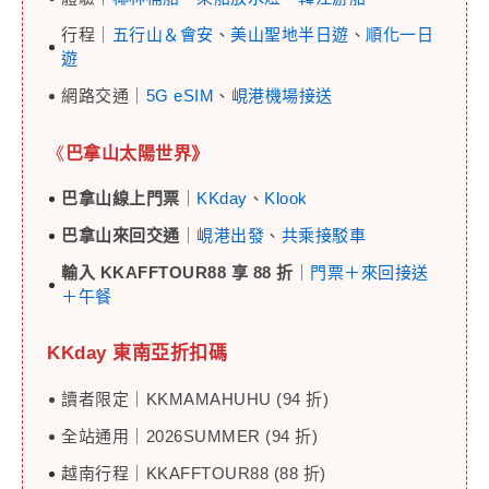
行程｜
五行山＆會安
、
美山聖地半日遊
、
順化一日
遊
網路交通｜
5G eSIM
、
峴港機場接送
《
巴拿山太陽世界》
巴拿山線上門票
｜
KKday
、
Klook
巴拿山來回交通
｜
峴港出發
、
共乘接駁車
輸入 KKAFFTOUR88 享 88 折
｜
門票＋來回接送
＋午餐
KKday 東南亞
折扣碼
讀者限定｜KKMAMAHUHU (94 折)
全站通用｜2026SUMMER (94 折)
越南行程｜KKAFFTOUR88 (88 折)