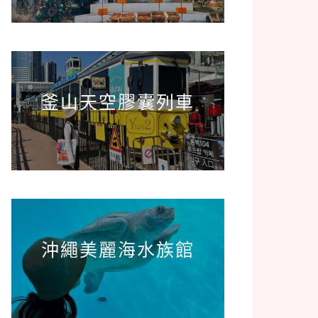
釜山天空膠囊列車
沖繩美麗海水族館