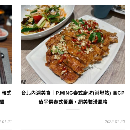
 韓式
台北內湖美食｜P.MING泰式廚坊(港墘站) 高CP
續
值平價泰式餐廳，網美裝潢風格
-01-21
2022-01-20