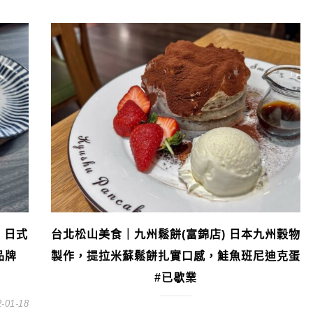
 日式
台北松山美食｜九州鬆餅(富錦店) 日本九州穀物
品牌
製作，提拉米蘇鬆餅扎實口感，鮭魚班尼迪克蛋
#已歇業
-01-18