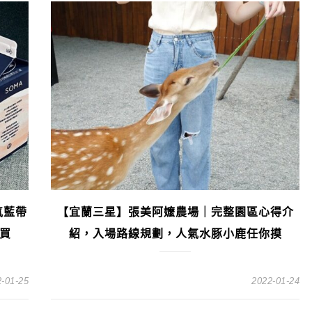
氣藍帶
【宜蘭三星】張美阿嬤農場｜完整園區心得介
買
紹，入場路線規劃，人氣水豚小鹿任你摸
-01-25
2022-01-24