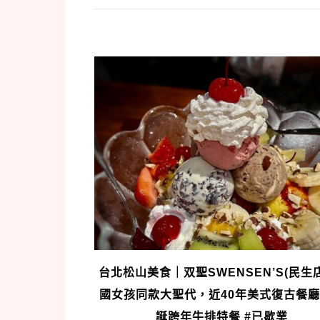
台北松山美食｜双聖SWENSEN’S(民生店
國女孩同款大聖代，近40年美式復古餐
誕跨年牛排特餐 #已歇業