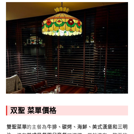
双聖 菜單價格
雙聖菜單
的主餐為
牛排、碳烤、海鮮、美式漢堡和三明