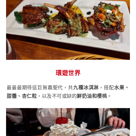
環遊世界
最最最期待這巨無霸聖代，共
九種冰淇淋
，搭配
水果、
甜醬、杏仁粒
，以及不可或缺的
鮮奶油和櫻桃
。