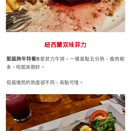
紐西蘭双味菲力
聖誕跨年特餐B
是菲力牛排，一樣是點五分熟，瘦肉較
多，咬起來剛好。
但兩塊煎的熟度卻不同，有點可惜。