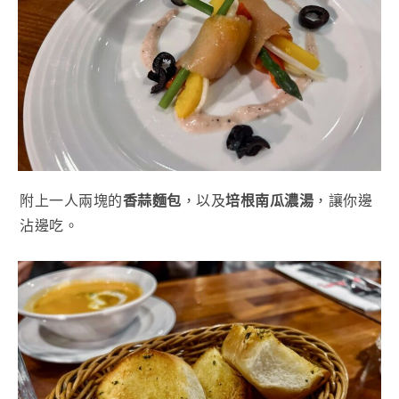
附上一人兩塊的
香蒜麵包
，以及
培根南瓜濃湯
，讓你邊
沾邊吃。