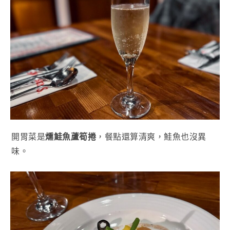
開胃菜是
燻鮭魚蘆筍捲
，餐點還算清爽，鮭魚也沒異
味。