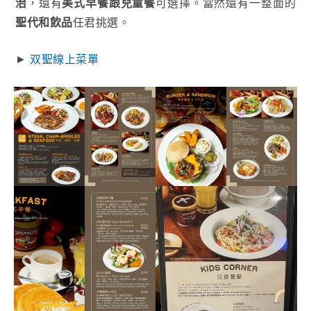
治
，還有
美式早餐跟兒童餐
可選擇。當然還有一整面的
聖代和飲品
任君挑選。
►
双聖線上菜單