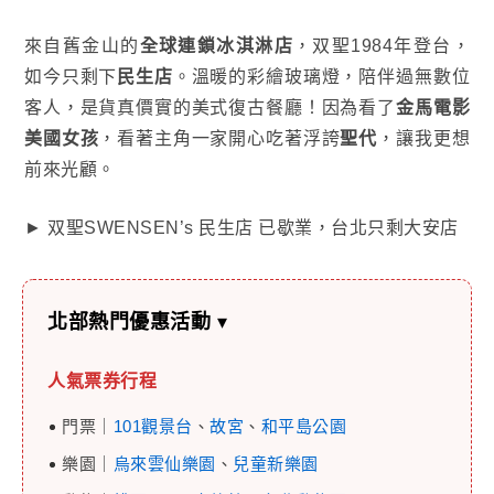
來自舊金山的
全球連鎖冰淇淋店
，双聖1984年登台，
如今只剩下
民生店
。溫暖的彩繪玻璃燈，陪伴過無數位
客人，是貨真價實的美式復古餐廳！因為看了
金馬電影
美國女孩
，看著主角一家開心吃著浮誇
聖代
，讓我更想
前來光顧。
► 双聖SWENSEN’s 民生店 已歇業，台北只剩大安店
北部熱門優惠活動
▾
人氣票券行程
門票｜
101觀景台
、
故宮
、
和平島公園
樂園｜
烏來雲仙樂園
、
兒童新樂園