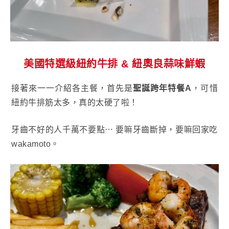
美國特選級紐約牛排 & 紐奧良蒜味鮮蝦
接著來一一介紹各主餐，首先是
聖誕跨年特餐A
，可惜
紐約牛排筋太多，真的太硬了啦！
牙齒不好的人千萬不要點⋯ 要嘛牙齒斷掉，要嘛回家吃
wakamoto。