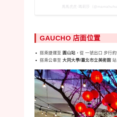
馬馬虎虎·瑪莉莎（@mamahuhu
GAUCHO 店面位置
搭乘捷運至
圓山站
，從 一號出口 步行
搭乘公車至
大同大學/臺北市立美術館
站