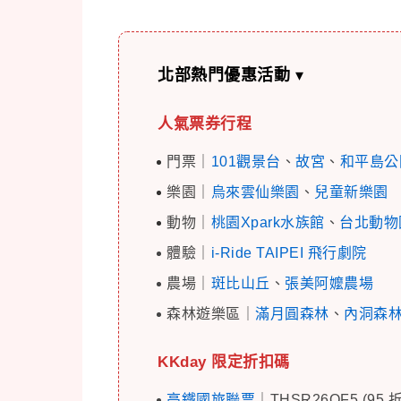
北部熱門優惠活動
▾
人氣票券行程
門票｜
101觀景台
、
故宮
、
和平島公
樂園｜
烏來雲仙樂園
、
兒童新樂園
動物｜
桃園Xpark水族館
、
台北動物
體驗｜
i-Ride TAIPEI 飛行劇院
農場｜
斑比山丘
、
張美阿嬤農場
森林遊樂區｜
滿月圓森林
、
內洞森
KKday 限定折扣碼
高鐵國旅聯票
｜THSR26OF5 (95 折