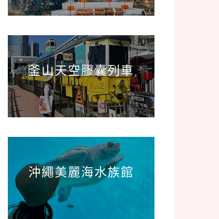
釜山天空膠囊列車
沖繩美麗海水族館