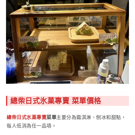
總柴日式氷菓專賣 菜單價格
總柴日式氷菓專賣
菜單
主要分為霜淇淋、刨冰和甜點，
每人低消為任一品項。