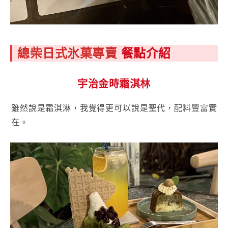
總柴日式氷菓專賣
餐點介紹
宇治金時霜淇林
雖然說是霜淇淋，我覺得更可以說是聖代，配料豐富實
在。