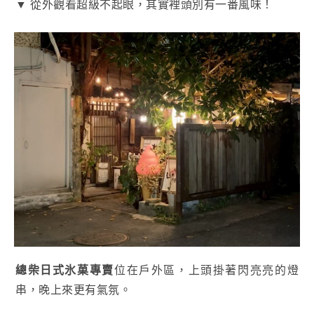
▼ 從外觀看超級不起眼，其實裡頭別有一番風味！
總柴日式氷菓專賣
位在戶外區，上頭掛著閃亮亮的燈
串，晚上來更有氣氛。