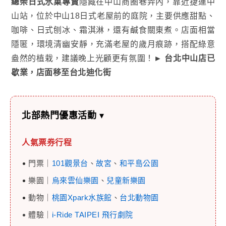
總柴日式氷菓專賣
隱藏在中山商圈巷弄內，靠近捷運中
山站，位於中山18日式老屋前的庭院，主要供應甜點、
咖啡、日式刨冰、霜淇淋，還有鹹食關東煮。店面相當
隱匿，環境清幽安靜，充滿老屋的歲月痕跡，搭配綠意
盎然的植栽，建議晚上光顧更有氛圍！
► 台北中山店已
歇業，店面移至台北迪化街
北部熱門優惠活動
▾
人氣票券行程
門票｜
101觀景台
、
故宮
、
和平島公園
樂園｜
烏來雲仙樂園
、
兒童新樂園
動物｜
桃園Xpark水族館
、
台北動物園
體驗｜
i-Ride TAIPEI 飛行劇院