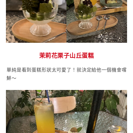
茉莉花栗子山丘蛋糕
單純是看到蛋糕形狀太可愛了！就決定給他一個機會嚐
鮮～