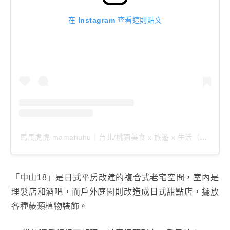
在 Instagram 查看這則貼文
馬馬虎虎 mamahuhu｜台北/桃園美食 x 旅遊 x 生活（@mamahuhu.blog）分享的貼文
「中山18」是日式平房改建的複合式老宅空間，室內是
理髮店和酒吧，而戶外庭園則改造成日式甜點店，擺放
各種蕨類植物裝飾。