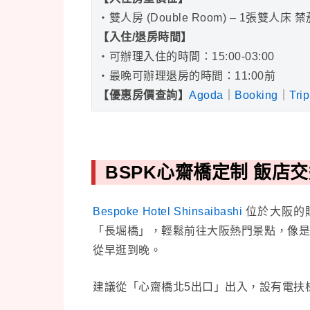
・雙人房 (Double Room) – 1張雙人床 
【入住/退房時間】
・可辦理入住的時間：15:00-03:00
・最晚可辦理退房的時間：11:00前
【
優惠房價查詢
】
Agoda
｜
Booking
｜
Tri
BSPK心齋橋定制 飯店
Bespoke Hotel Shinsaibashi
位於大阪的
「長堀橋」，輕鬆前往大阪熱門景點，像
從早逛到晚。
建議從「心齋橋北5出口」出入，設有電扶