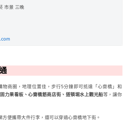
禁菸 市景 三晚
p.com
交通
購物商圈，地理位置佳，步行5分鐘即可抵達「心齋橋」和
是
固力果看板、心齋橋筋商店街、道頓堀水上觀光船
等，讓你
梯方便攜帶大件行李，還可以穿過心齋橋地下街。