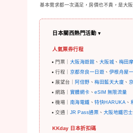
基本需求都一次滿足，房價也不貴，是大阪
日本關西熱門活動
▾
人氣票券行程
門票｜
大阪海遊館
、
大阪城
、
梅田
行程｜
京都奈良一日遊
、
伊根舟屋
展望台｜
阿倍野
、
梅田藍天大廈
、
網路｜
實體網卡
、
eSIM 無限流量
機場｜
南海電鐵
、
特快HARUKA
、
交通｜
JR Pass通票
、
大阪地鐵巴士
KKday 日本折扣碼