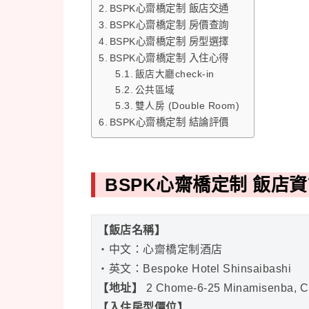
BSPK心齋橋定制 飯店交通
BSPK心齋橋定制 房價查詢
BSPK心齋橋定制 房型選擇
BSPK心齋橋定制 入住心得
飯店大廳check-in
公共區域
雙人房 (Double Room)
BSPK心齋橋定制 結論評價
BSPK心齋橋定制 飯店
【
飯店名稱】
・中文：心齋橋定制酒店
・英文：Bespoke Hotel Shinsaibashi
【地址
】
2 Chome-6-25 Minamisenba, C
【入住房型價位】