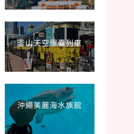
釜山天空膠囊列車
沖繩美麗海水族館