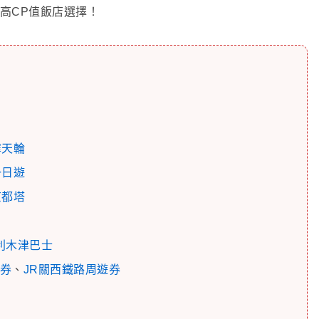
高CP值飯店選擇！
摩天輪
一日遊
京都塔
利木津巴士
券
、
JR關西鐵路周遊券