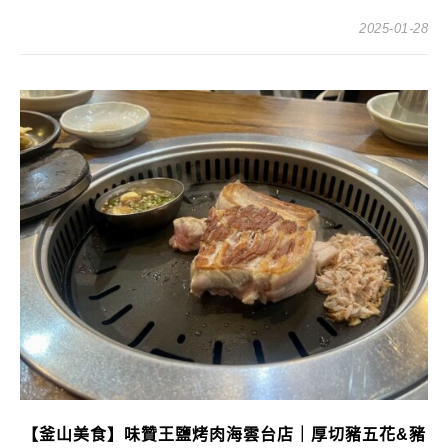
2025-01-28
【釜山美食】味贊王鹽烤肉海雲台店｜厚切豬五花&豬