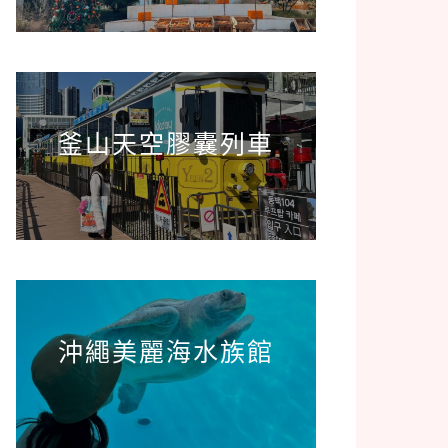
釜山天空膠囊列車
沖繩美麗海水族館