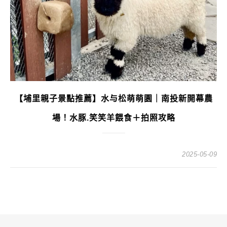
【埔里親子景點推薦】水与松萌萌園｜南投新開幕農
場！水豚.笑笑羊餵食＋拍照攻略
2025-05-09