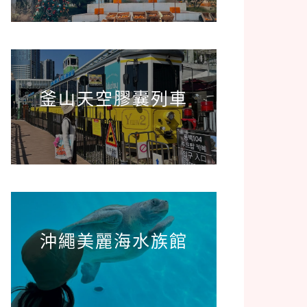
釜山天空膠囊列車
沖繩美麗海水族館