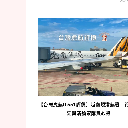
2025
【台灣虎航IT551評價】越南峴港航班｜
定與清艙票購買心得