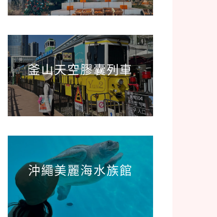
釜山天空膠囊列車
沖繩美麗海水族館