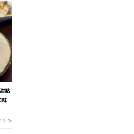
水甜點
口味
-12-06